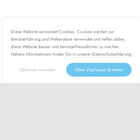
Diese Website verwendet Cookies. Cookies werden zur
Benutzerführung und Webanalyse verwendet und helfen dabei,
diese Website besser und benutzerfreundlicher zu machen.
Nähere Informationen finden Sie in unserer
Datenschutzerklärung
Optionen verwalten
Allem Zustimmen & weiter
Angebot -50%
August Aktion: - 50% auf den gesamten Einkauf! | Gutscheincode
'Aug50' | Aktion nur noch gültig bis zum 31. August 2026