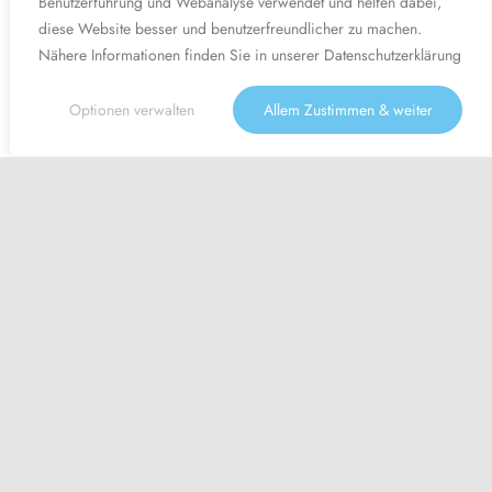
Benutzerführung und Webanalyse verwendet und helfen dabei,
diese Website besser und benutzerfreundlicher zu machen.
Nähere Informationen finden Sie in unserer
Datenschutzerklärung
Optionen verwalten
Allem Zustimmen & weiter
Angebot -50%
August Aktion: - 50% auf den gesamten Einkauf! | Gutscheincode
'Aug50' | Aktion nur noch gültig bis zum 31. August 2026
Firmensuche