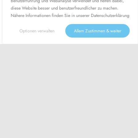
Benutzerführung und Webanalyse verwendet und helfen dabei,
diese Website besser und benutzerfreundlicher zu machen.
Nähere Informationen finden Sie in unserer
Datenschutzerklärung
Optionen verwalten
Allem Zustimmen & weiter
Angebot -50%
August Aktion: - 50% auf den gesamten Einkauf! | Gutscheincode
'Aug50' | Aktion nur noch gültig bis zum 31. August 2026
Firmensuche