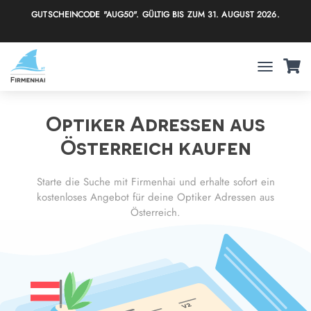
GUTSCHEINCODE "AUG50". GÜLTIG BIS ZUM 31. AUGUST 2026.
T
O
G
Optiker Adressen aus
G
L
Österreich kaufen
E
N
A
Starte die Suche mit Firmenhai und erhalte sofort ein
V
kostenloses Angebot für deine Optiker Adressen aus
I
G
Österreich.
A
T
I
O
N