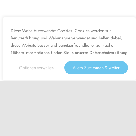
Diese Website verwendet Cookies. Cookies werden zur
Benutzerführung und Webanalyse verwendet und helfen dabei,
diese Website besser und benutzerfreundlicher zu machen.
Nähere Informationen finden Sie in unserer
Datenschutzerklärung
Optionen verwalten
Allem Zustimmen & weiter
Angebot -50%
August Aktion: - 50% auf den gesamten Einkauf! | Gutscheincode
'Aug50' | Aktion nur noch gültig bis zum 31. August 2026