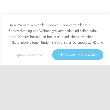
Diese Website verwendet Cookies. Cookies werden zur
Benutzerführung und Webanalyse verwendet und helfen dabei,
diese Website besser und benutzerfreundlicher zu machen.
Nähere Informationen finden Sie in unserer
Datenschutzerklärung
Optionen verwalten
Allem Zustimmen & weiter
Angebot -50%
August Aktion: - 50% auf den gesamten Einkauf! | Gutscheincode
'Aug50' | Aktion nur noch gültig bis zum 31. August 2026