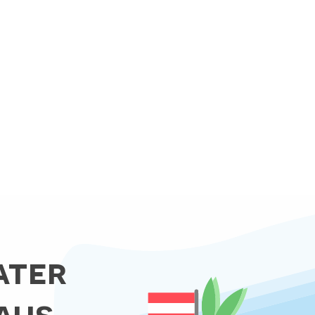
ater
aus