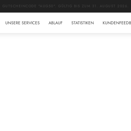
GUTSCHEINCODE "AUG50". GÜLTIG BIS ZUM 31. AUGUST 2026.
UNSERE SERVICES
ABLAUF
STATISTIKEN
KUNDENFEED