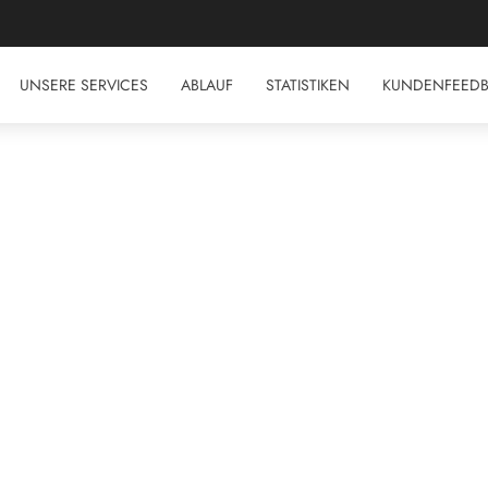
GUTSCHEINCODE "AUG50". GÜLTIG BIS ZUM 31. AUGUST 2026.
UNSERE SERVICES
ABLAUF
STATISTIKEN
KUNDENFEED