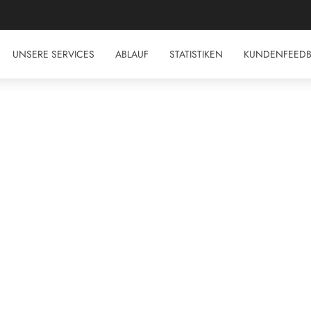
GUTSCHEINCODE "AUG50". GÜLTIG BIS ZUM 31. AUGUST 2026.
UNSERE SERVICES
ABLAUF
STATISTIKEN
KUNDENFEED